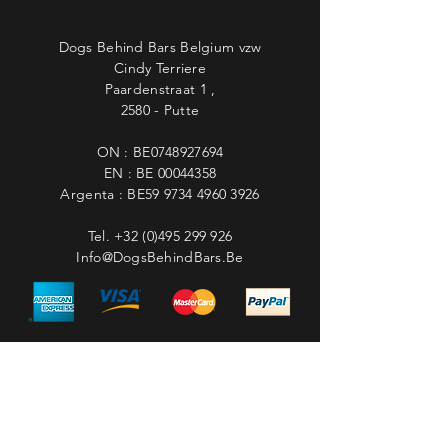
Dogs Behind Bars Belgium vzw
Cindy Terriere
Paardenstraat 1 ,
2580 - Putte
ON : BE0748927694
EN : BE
00044358
Argenta : BE59
9734 4960 3926
Tel.
+32 (0)495 299 926
Info@DogsBehindBars.Be