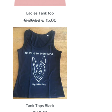
Ladies Tank top
Normale prijs
Verkoopprijs
€ 20,00
€ 15,00
Tank Tops Black