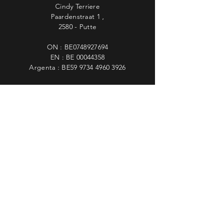
Cindy Terriere
Paardenstraat 1 ,
2580 - Putte
ON : BE0748927694
EN : BE
00044358
Argenta : BE59
9734 4960 3926
Tel.
+32 (0)495 299 926
Info@DogsBehindBars.Be
Privacyverklaring
Betalingsmogelijkheden