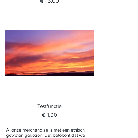
Prijs
€ 15,00
Testfunctie
Prijs
€ 1,00
Al onze merchandise is met een ethisch
geweten gekozen. Dat betekent dat we