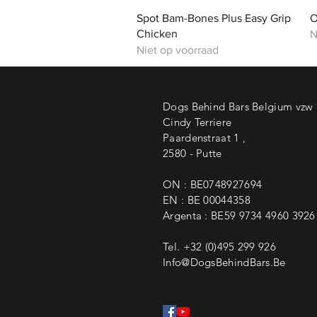
Snel overzicht
Spot Bam-Bones Plus Easy Grip
O
Chicken
N
Niet op voorraad
Dogs Behind Bars Belgium vzw
Cindy Terriere
Paardenstraat 1 ,
2580 - Putte
ON : BE0748927694
EN : BE 00044358
Argenta : BE59 9734 4960 3926
Tel. +32 (0)495 299 926
Info@DogsBehindBars.Be