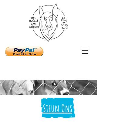
Argenta : BE59
9734 4960 3926
Steun Ons