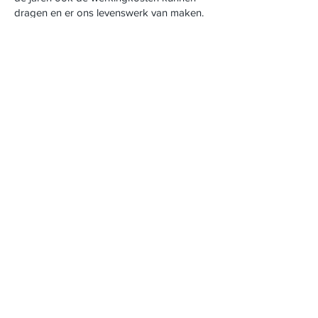
dragen en er ons levenswerk van maken.
Dogs Behind Bars Belgium vzw
Cindy Terriere
Paardenstraat 1 ,
2580 - Putte
ON : BE0748927694
EN : BE
00044358
Argenta : BE59
9734 4960 3926
Tel.
+32 (0)495 299 926
Info@DogsBehindBars.Be