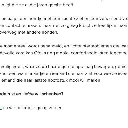
krijgt die ze al die jaren gemist heeft.
d omaatje, een hondje met een zachte ziel en een verrassend vrol
en contact te maken, maar net zo graag kruipt ze heerlijk in haa
nd overweg met andere honden.
ze momenteel wordt behandeld, en lichte nierproblemen die waars
efdevolle zorg kan Ofelia nog mooie, comfortabele jaren tegemoe
ch veilig voelt, waar ze op haar eigen tempo mag bewegen, genie
e hand, een warm mandje en iemand die haar ziet voor wie ze is:e
 iemand die haar laatste hoofdstuk mooi wil maken.
nde rust en liefde wil schenken?
e
 en we helpen je graag verder.