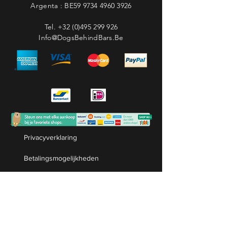
Argenta : BE59
9734 4960 3926
Tel.
+32 (0)495 299 926
Info@DogsBehindBars.Be
Privacyverklaring
Betalingsmogelijkheden
Verzenden & Retourneren
Levertijd