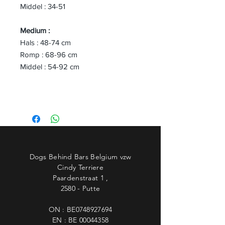
Middel : 34-51
Medium :
Hals : 48-74 cm
Romp : 68-96 cm
Middel : 54-92 cm
Dogs Behind Bars Belgium vzw
Cindy Terriere
Paardenstraat 1 ,
2580 - Putte
ON : BE0748927694
EN : BE
00044358