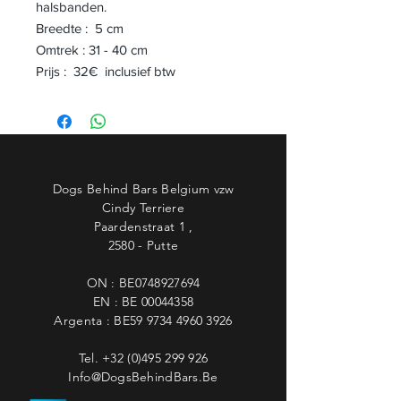
halsbanden.
Breedte : 5 cm
Omtrek : 31 - 40 cm
Prijs : 32€ inclusief btw
Dogs Behind Bars Belgium vzw
Cindy Terriere
Paardenstraat 1 ,
2580 - Putte
ON : BE0748927694
EN : BE
00044358
Argenta : BE59
9734 4960 3926
Tel.
+32 (0)495 299 926
Info@DogsBehindBars.Be