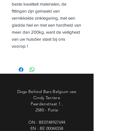
beste kwaliteit materialen, de
fittingen zijn gemaakt van
vernikkelde zinklegering, met een
gladde hiel en met een hardheid van
meer dan 200kg, want de veiligheid
van uw huisdier staat bij ons
voorop !
Dogs Behind Bars Belgium vzw
Cindy Terriere
Paardenstraat 1 ,
2580 - Putte
ON : BE0748927694
EN : BE
00044358