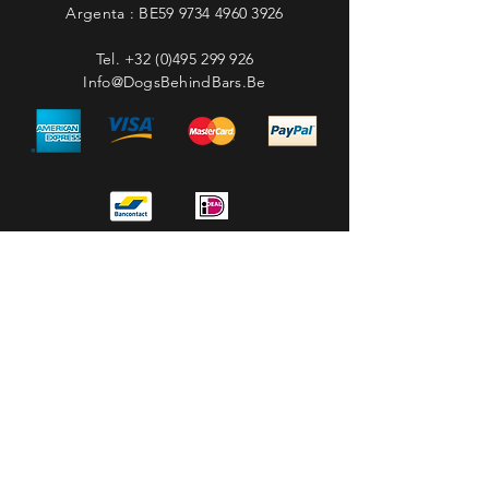
Argenta : BE59
9734 4960 3926
Tel.
+32 (0)495 299 926
Info@DogsBehindBars.Be
Privacyverklaring
Betalingsmogelijkheden
Verzenden & Retourneren
Levertijd