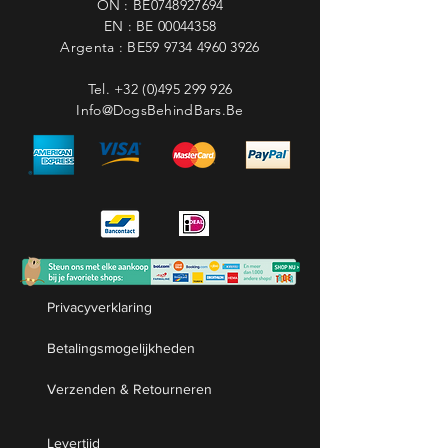
ON : BE0748927694
EN : BE
00044358
Argenta : BE59
9734 4960 3926
Tel.
+32 (0)495 299 926
Info@DogsBehindBars.Be
Privacyverklaring
Betalingsmogelijkheden
Verzenden & Retourneren
Levertijd