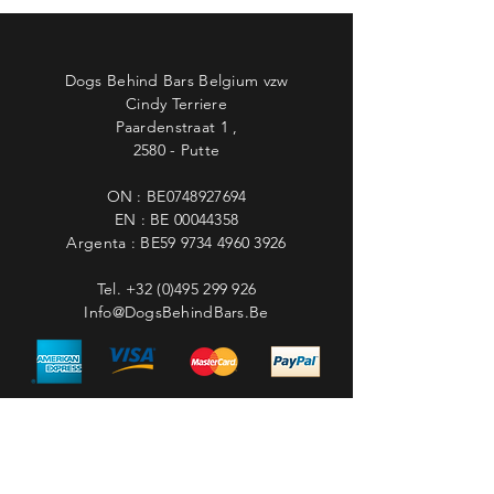
Dogs Behind Bars Belgium vzw
Cindy Terriere
Paardenstraat 1 ,
2580 - Putte
ON : BE0748927694
EN : BE
00044358
Argenta : BE59
9734 4960 3926
Tel.
+32 (0)495 299 926
Info@DogsBehindBars.Be