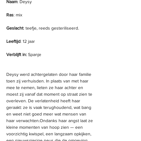
Naam
: Deysy
Ras
: mix
Geslacht
: teefje, reeds gesteriliseerd.
Leeftijd
: 12 jaar
Verblijft in:
 Spanje
Deysy werd achtergelaten door haar familie 
toen zij verhuisden. In plaats van met haar 
mee te nemen, lieten ze haar achter en 
moest zij vanaf dat moment op straat zien te 
overleven. De verlatenheid heeft haar 
geraakt: ze is vaak terughoudend, wat bang 
en weet niet goed meer wat mensen van 
haar verwachten.Ondanks haar angst laat ze 
kleine momenten van hoop zien — een 
voorzichtig kwispel, een langzaam opkijken, 
een nieuwsgierige neus die de omgeving 