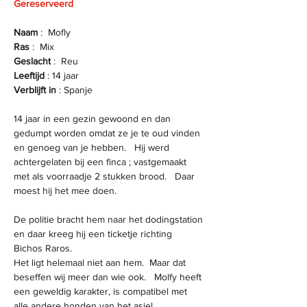
Gereserveerd
Naam 
:  Mofly
Ras 
:  Mix
Geslacht 
:  Reu
Leeftijd 
: 14 jaar
Verblijft in
 : Spanje
14 jaar in een gezin gewoond en dan 
gedumpt worden omdat ze je te oud vinden 
en genoeg van je hebben.   Hij werd 
achtergelaten bij een finca ; vastgemaakt 
met als voorraadje 2 stukken brood.   Daar 
moest hij het mee doen.    
De politie bracht hem naar het dodingstation 
en daar kreeg hij een ticketje richting 
Bichos Raros.   
Het ligt helemaal niet aan hem.  Maar dat 
beseffen wij meer dan wie ook.   Molfy heeft 
een geweldig karakter, is compatibel met 
alle andere honden van het asiel.  