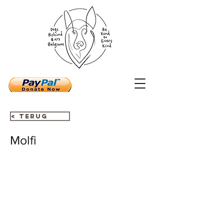
< Terug
Molfi