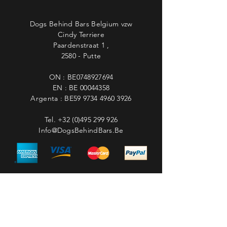
Dogs Behind Bars Belgium vzw
Cindy Terriere
Paardenstraat 1 ,
2580 - Putte
ON : BE0748927694
EN : BE
00044358
Argenta : BE59
9734 4960 3926
Tel.
+32 (0)495 299 926
Info@DogsBehindBars.Be